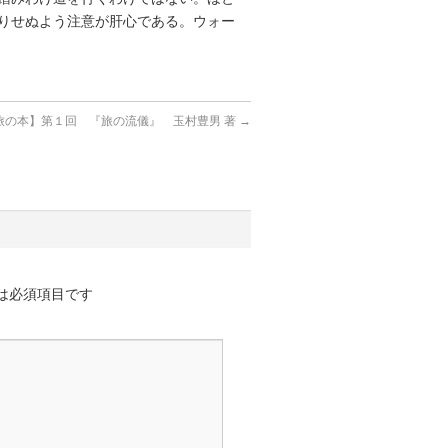
りせぬよう注意が肝心である。ウォー
旅の本】第１回 『旅の流儀』 玉村豊男 著
→
は必須項目です