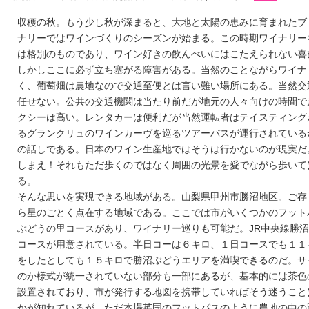
収穫の秋。もう少し秋が深まると、大地と太陽の恵みに育まれたブ
ナリーではワインづくりのシーズンが始まる。この時期ワイナリー
は格別のものであり、ワイン好きの飲んべいにはこたえられない喜
しかしここに必ず立ち塞がる障害がある。当然のことながらワイナ
く、葡萄畑は農地なので交通至便とは言い難い場所にある。当然交
任せない。公共の交通機関は当たり前だが地元の人々向けの時間で
クシーは高い。レンタカーは便利だが当然運転者はテイスティング
るグランクリュのワインカーヴを巡るツアーバスが運行されている
の話しである。日本のワイン生産地ではそうは行かないのが現実だ
しまえ！それもただ歩くのではなく周囲の光景を愛でながら歩いて
る。
そんな思いを実現できる地域がある。山梨県甲州市勝沼地区。ご存
ら星のごとく点在する地域である。ここでは市がいくつかのフット
ぶどうの里コースがあり、ワイナリー巡りも可能だ。JR中央線勝
コースが用意されている。半日コーは６キロ、１日コースでも１１
をしたとしても１５キロで勝沼ぶどうエリアを満喫できるのだ。サ
のか様式が統一されていない部分も一部にあるが、基本的には茶色
設置されており、市が発行する地図を携帯していればそう迷うこと
かが知れているが。ただ本場英国のフットパスのように農地の中の