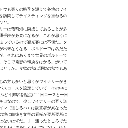
ドウも実りの時季を迎えて各地のワイ
を訪問してテイスティングを重ねるの
びだ。
リーは葡萄畑に隣接してあることが多
通手段が必要になるが、これが思うに
走っているので観光客には不便だ。タ
が出来なくなる。ボルドーでは名だた
が、それはあくまで世界のボルドーで
。そこで発想の転換をはかる。歩いて
はどうか。食欲の秋は運動の秋でもあ
じの方も多いと思うがワイナリーがき
パスコースを設定していて、その中に
沼ぶどう郷駅を起点に半日コースと一日
キロなので、少しワイナリーの寄り道
イン（道しるべ）は設置者が異なった
の地に白抜き文字の看板が要所要所に
はないはずだ。ま、迷ったところでた
踏みわけ道を行くわけではない。ほと