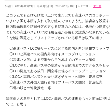
投稿日 : 2015年12月21日
最終更新日時 : 2015年12月18日
カテゴリー :
未分類
当コラムでもたびたび取り上げて来たLCCと高速バスのコラボレー
いよいよ国も本腰を入れて取り組んでゆくようだ。協議会を設置す
国内観光振興や訪日外客の更なる促進のためには、低廉かつ良質な
としての高速バスとLCCの活用促進が必要との認識がなされている
主な検討課題としてリストアップされている項目は以下の通り。
◯高速バス・LCC等サービスに関する国内外向け情報プラットフ
◯LCCと高速バスの国内外向けイメージプロモーション
◯高速バス等による空港から目的地までのアクセス確保
◯LCC等と、高速バス等の空港から目的地までのアクセスをセッ
◯LCC拠点である成田・関空等に係るイメージプロモーション
◯LCCと高速バス等との乗り継ぎチケットの開発・普及拡充
◯高速バスの外国人旅行者向けフリーパスの開発・普及拡充
◯道の駅との連携推進 等
筆者個人の意見としてはLCCと高速バスの連携をもっと前面に押し
では、と思う